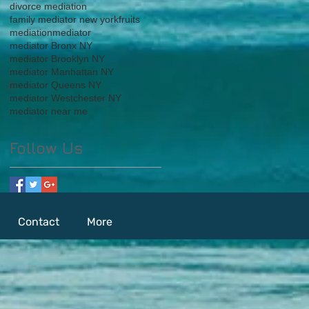
divorce mediation
family mediator new york
fruits
mediation
mediator
mediator Bronx NY
mediator Brooklyn NY
mediator Manhattan NY
mediator Queens NY
mediator Westchester NY
mediator near me
Follow Us
Contact
More