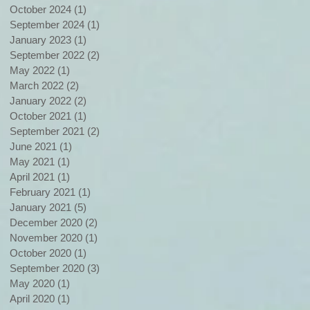
October 2024
(1)
1 post
September 2024
(1)
1 post
January 2023
(1)
1 post
September 2022
(2)
2 posts
May 2022
(1)
1 post
March 2022
(2)
2 posts
January 2022
(2)
2 posts
October 2021
(1)
1 post
September 2021
(2)
2 posts
June 2021
(1)
1 post
May 2021
(1)
1 post
April 2021
(1)
1 post
February 2021
(1)
1 post
January 2021
(5)
5 posts
December 2020
(2)
2 posts
November 2020
(1)
1 post
October 2020
(1)
1 post
September 2020
(3)
3 posts
May 2020
(1)
1 post
April 2020
(1)
1 post