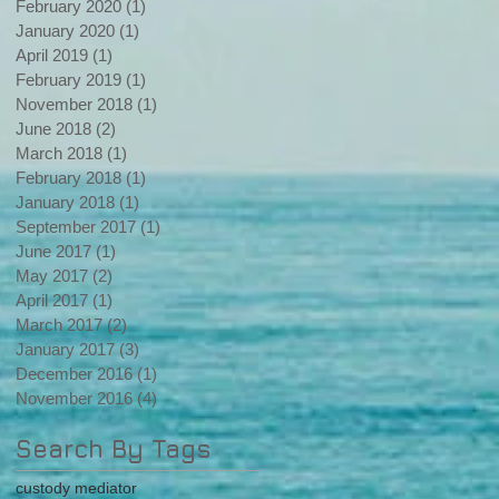
February 2020
(1)
1 post
January 2020
(1)
1 post
April 2019
(1)
1 post
February 2019
(1)
1 post
November 2018
(1)
1 post
June 2018
(2)
2 posts
March 2018
(1)
1 post
February 2018
(1)
1 post
January 2018
(1)
1 post
September 2017
(1)
1 post
June 2017
(1)
1 post
May 2017
(2)
2 posts
April 2017
(1)
1 post
March 2017
(2)
2 posts
January 2017
(3)
3 posts
December 2016
(1)
1 post
November 2016
(4)
4 posts
Search By Tags
custody mediator