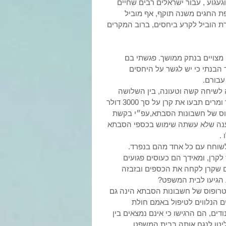
געגוע , עבור ישראלים רבים שחיים 
 החגים משנה תוקף, אף מוביל 
 הוביל לקרע ביחסים, ברוב המקרים 
 מצויים בנתק ממושך. פגשתי בם 
הבנתי כי יש לגשר על היחסים 
עבורם. 
 לשיחה קשה וטעונה, בין השלושה 
התפתח שיח כואב ומהפרטים שעלו הצטיירה התמונה הבאה: דוד ומרים תבעו את קרן על סך 3000 דולר 
וס של חשבונות הסבתא,עפ״י בקשת 
טענה שלא עשתה שימוש בכספי הסבתא 
. 
לשוחח עם כל אחד מהם בנפרד. 
קרן, ומאידך הם כעוסים פגועים 
ים שקרן לקחה את הכספים ובזבזה 
הגיעו לבית המשפט? 
טרופוס של חשבונות הסבתא הינה גם 
 הנלווים לטיפול באמם חולת 
דים, הם הרגישו כי אינם נמצאים בין 
יטו לנגח אותה בבית המשפט.