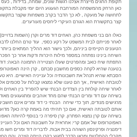
תקופת החגים מייצרת אצלנו רגשות שונים, שמחה, בדידות , כעס ו
כאן הרחק מהמשפחה המורחבת הגעגוע היום יומי מקבלת בתקופת
לתחושה של מועקה , לא כך הדבר בקרב משפחות שקצר בתקשורת
קצר בתקשורת הוא הגורם העיקרי ליחסים מעורערים.
כאלו הם בני משפחת כהן, האחים דוד מרים וקרן (השמות בדויים)
לאחר פנייתם לבית המשפט על רקע כספי,  עוד טרם החלנו לדבר 
הטעונים הקיימים ביניהם, ולכך גישור הוא ההליך המתאים ביותר 
השיחה בינינו נפתחה במספר מילות היכרות ודקות אחר כך הפכה
בטענה שהיא לקחה כספים מחשבון סבתם , קרן הינה האפוטרופ
הסבתא שהיא תנהל את חשבונותיה וכל ענייניה האישיים. היא 
לטובתה האישית , אך הם טענו שלא נמצאו קבלות על סכומים אלו 
לאחר שיחה קולחת בין הצדדים הבנתי שיש להפריד בין האחים ו
בשיחה עם דוד ומרים הבנתי שהם מחד אוהבים ומתגעגעים מאוד ל
מרגישים מנודים, תוך כדי שיחה  הבנתי כי דוד ומרים אינם חושב
אותם לטובתה האישית, ואם כך תהיתי מה באמת קרה כאן? מדוע 
בשיחה עם קרן נמצא הפתרון. קרן סיפרה כי בנוסף להיותה האפו
האפוטרופוס של אמם קרי: אחראית על חשבונות האם וכל העניינים
דימנציה ופרקינסון השוהה בבית אבות. לדבריה דוד ומרים חשו מנו
מקבלי ההחלטות ומכאן הדרך לפגוע בקרן הייתה קצרה, והם החל