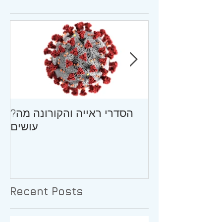
ושין וילדים בגיל
?הסדרי ראייה והקורונה מה
ת/עצות להורה
עושים
המתגרש
Recent Posts